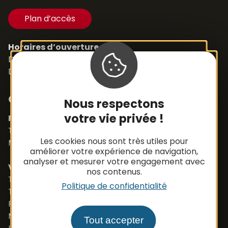
Plan d’accès
Horaires d’ouverture
Du Lundi au Samedi,
De 8h30 à 12h et de 14h à 18h
Contacts
Nous respectons
votre vie privée !
Pièces détachées
Tél. +33 (0)5 65 48 19 32
Les cookies nous sont très utiles pour
Mail :
contact@apbfrance.com
améliorer votre expérience de navigation,
analyser et mesurer votre engagement avec
Véhicules
nos contenus.
Tél. +33 (0)5 65 48 05 75
Politique de confidentialité
Tél. +33 (0)5 65 48 37 97
Port. +33 (0)6 79 50 77 83
Mail :
vehicule@apbfrance.com
Tout accepter