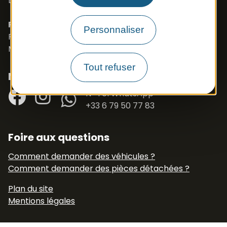
Langues parlées : Français, Anglais, Polonais
PROSZE O KONTAKT- J.POLSKI
Personnaliser
Port. 0033 673 191 445
Mail :
export.apb1@apbfrance.com
Tout refuser
Nous suivre
Facebook
Instagram
N° Tél WhatsApp
+33 6 79 50 77 83
Foire aux questions
Comment demander des véhicules ?
Comment demander des pièces détachées ?
Plan du site
Mentions légales