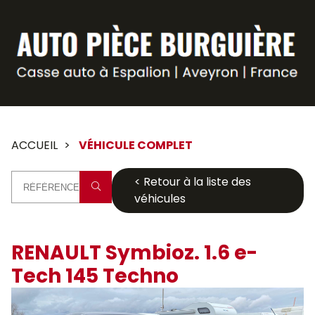
Panneau de gestion des cookies
ACCUEIL
VÉHICULE COMPLET
< Retour à la liste des
véhicules
RENAULT Symbioz. 1.6 e-
Tech 145 Techno