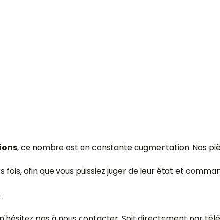
ions
, ce nombre est en constante augmentation. Nos p
rs fois, afin que vous puissiez juger de leur état et com
s
.
 n'hésitez pas à nous contacter. Soit directement par tél