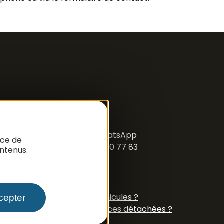
ous suivre
acebook
Instagram
N° Tél WhatsApp
nce de
+33 6 79 50 77 83
ntenus.
oire aux questions
omment demander des véhicules ?
cepter
omment demander des pièces détachées ?