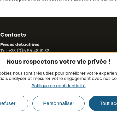
Contacts
Pièces détachées
Tél. +33 (0)5 65 48 19 32
Mail :
contact@apbfrance.com
Nous respectons votre vie privée !
N
F
Véhicules
ookies nous sont très utiles pour améliorer votre expérie
Tél. +33 (0)5 65 48 05 75
tion, analyser et mesurer votre engagement avec nos co
Tél. +33 (0)5 65 48 37 97
Politique de confidentialité
Port. +33 (0)6 79 50 77 83
F
Mail :
vehicule@apbfrance.com
Langues parlées : Français, Anglais, Polonais
C
refuser
Personnaliser
Tout ac
C
PROSZE O KONTAKT- J.POLSKI