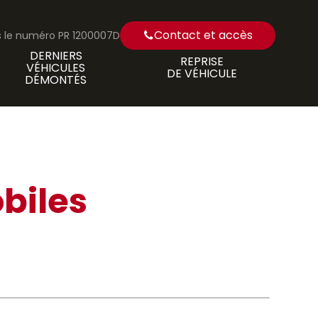
Contact et accès
us le numéro PR 1200007D
DERNIERS
REPRISE
VÉHICULES
DE VÉHICULE
DÉMONTÉS
biles