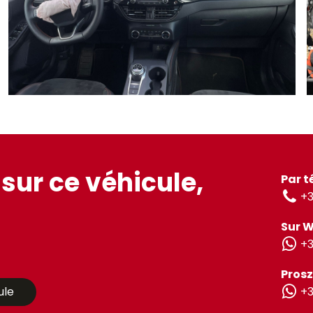
sur ce véhicule,
Par t
+3
Sur 
+3
Prosz
ule
+3