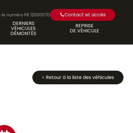
Contact et accès
us le numéro PR 1200007D
DERNIERS
REPRISE
VÉHICULES
DE VÉHICULE
DÉMONTÉS
< Retour à la liste des véhicules