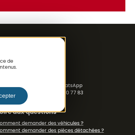
nce de
ntenus.
ous suivre
acebook
Instagram
N° Tél WhatsApp
+33 6 79 50 77 83
cepter
oire aux questions
omment demander des véhicules ?
omment demander des pièces détachées ?