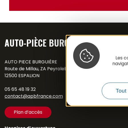
AUTO-PIÈCE BURGUIÈRE
Les c
AUTO PIECE BURGUIÈRE
naviga
Route de Millau, ZA Peyrolebade
12500 ESPALION
05 65 48 19 32
Tout 
contact@apbfrance.com
Plan d’accès