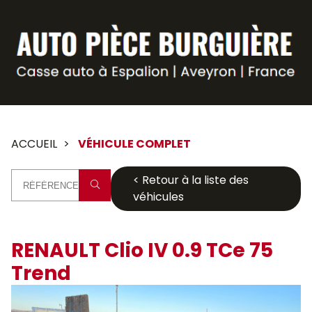
Panneau de gestion des cookies
ACCUEIL
VÉHICULE COMPLET
< Retour à la liste des
véhicules
RENAULT Clio IV 0.9 TCe 75
Trend