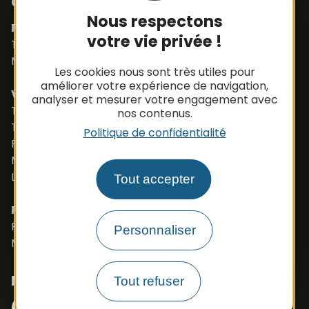
Contacts
Nous respectons
Pièces détachées
votre vie privée !
Tél. +33 (0)5 65 48 19 32
Mail :
contact@apbfrance.com
Les cookies nous sont très utiles pour
améliorer votre expérience de navigation,
Véhicules
analyser et mesurer votre engagement avec
Tél. +33 (0)5 65 48 05 75
nos contenus.
Tél. +33 (0)5 65 48 37 97
Politique de confidentialité
Port. +33 (0)6 79 50 77 83
Mail :
vehicule@apbfrance.com
Langues parlées : Français, Anglais, Polonais
Tout accepter
PROSZE O KONTAKT- J.POLSKI
Port. 0033 673 191 445
Personnaliser
Mail :
export.apb1@apbfrance.com
Nous suivre
Tout refuser
Facebook
Instagram
N° Tél WhatsApp