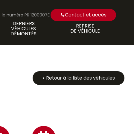
Contact et accès
us le numéro PR 1200007D
DERNIERS
REPRISE
VÉHICULES
DE VÉHICULE
DÉMONTÉS
< Retour à la liste des véhicules