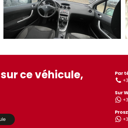
sur ce véhicule,
Par t
+3
Sur 
+3
Prosz
ule
+3