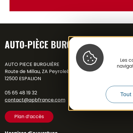
AUTO-PIÈCE BURGUIÈRE
Les c
AUTO PIECE BURGUIÈRE
naviga
Route de Millau, ZA Peyrolebade
12500 ESPALION
05 65 48 19 32
Tout 
contact@apbfrance.com
Plan d’accès