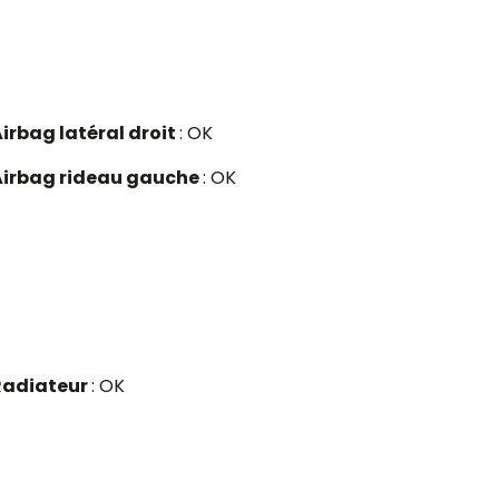
irbag latéral droit
: OK
Airbag rideau gauche
: OK
Radiateur
: OK