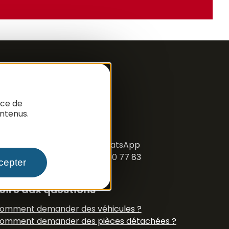
nce de
ntenus.
ous suivre
acebook
Instagram
N° Tél WhatsApp
+33 6 79 50 77 83
cepter
oire aux questions
omment demander des véhicules ?
omment demander des pièces détachées ?