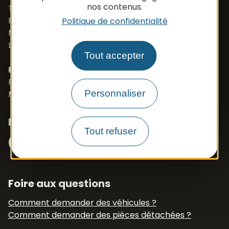
nos contenus.
Tél. +33 (0)5 65 48 37 97
Port. +33 (0)6 79 50 77 83
Politique de confidentialité
Mail :
vehicule@apbfrance.com
Langues parlées : Français, Anglais, Polonais
Tout accepter
PROSZE O KONTAKT- J.POLSKI
Port. 0033 673 191 445
Personnaliser
Mail :
export.apb1@apbfrance.com
Nous suivre
Facebook
Instagram
Tout refuser
N° Tél WhatsApp
+33 6 79 50 77 83
Foire aux questions
Comment demander des véhicules ?
Comment demander des pièces détachées ?