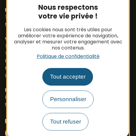
Nous respectons
Pièces détachées
votre vie privée !
Tél. +33 (0)5 65 48 19 32
Mail :
contact@apbfrance.com
Les cookies nous sont très utiles pour
améliorer votre expérience de navigation,
Véhicules
analyser et mesurer votre engagement avec
Tél. +33 (0)5 65 48 05 75
nos contenus.
Tél. +33 (0)5 65 48 37 97
Politique de confidentialité
Port. +33 (0)6 79 50 77 83
Mail :
vehicule@apbfrance.com
Langues parlées : Français, Anglais, Polonais
Tout accepter
PROSZE O KONTAKT- J.POLSKI
Port. 0033 673 191 445
Personnaliser
Mail :
export.apb1@apbfrance.com
Nous suivre
Tout refuser
Facebook
Instagram
N° Tél WhatsApp