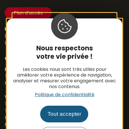
Plan d’accès
Horaires d’ouverture
Du Lundi au Samedi,
De 8h30 à 12h et de 14h à 18h
Nous respectons
votre vie privée !
Contacts
Les cookies nous sont très utiles pour
Pièces détachées
améliorer votre expérience de navigation,
Tél. +33 (0)5 65 48 19 32
analyser et mesurer votre engagement avec
Mail :
contact@apbfrance.com
nos contenus.
Politique de confidentialité
Véhicules
Tél. +33 (0)5 65 48 05 75
Tél. +33 (0)5 65 48 37 97
Tout accepter
Port. +33 (0)6 79 50 77 83
Mail :
vehicule@apbfrance.com