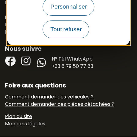
Langues parlées : Français, Anglais, Polonais
Personnaliser
PROSZE O KONTAKT- J.POLSKI
Port. 0033 673 191 445
Tout refuser
Mail :
export.apb1@apbfrance.com
Nous suivre
Facebook
Instagram
N° Tél WhatsApp
+33 6 79 50 77 83
Foire aux questions
Comment demander des véhicules ?
Comment demander des pièces détachées ?
Plan du site
Mentions légales