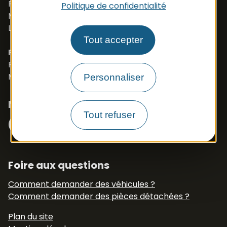
Port. +33 (0)6 79 50 77 83
Politique de confidentialité
Mail :
vehicule@apbfrance.com
Langues parlées : Français, Anglais, Polonais
Tout accepter
PROSZE O KONTAKT- J.POLSKI
Port. 0033 673 191 445
Mail :
export.apb1@apbfrance.com
Personnaliser
Nous suivre
Facebook
Instagram
Tout refuser
N° Tél WhatsApp
+33 6 79 50 77 83
Foire aux questions
Comment demander des véhicules ?
Comment demander des pièces détachées ?
Plan du site