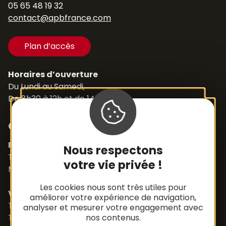
05 65 48 19 32
contact@apbfrance.com
Plan d’accès
Horaires d’ouverture
Du Lundi au Samedi,
De 8h30 à 12h et de 14h à 18h
Contacts
Pièces détachées
Nous respectons
Tél. +33 (0)5 65 48 19 32
votre vie privée !
Mail :
contact@apbfrance.com
Les cookies nous sont très utiles pour
Véhicules
améliorer votre expérience de navigation,
Tél. +33 (0)5 65 48 05 75
analyser et mesurer votre engagement avec
Tél. +33 (0)5 65 48 37 97
nos contenus.