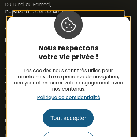
Du Lundi au Samedi,
De 8h30 à 12h et de 14h à 18h
Contacts
Pièces détachées
Nous respectons
Tél. +33 (0)5 65 48 19 32
Mail :
contact@apbfrance.com
votre vie privée !
Véhicules
Les cookies nous sont très utiles pour
Tél. +33 (0)5 65 48 05 75
améliorer votre expérience de navigation,
analyser et mesurer votre engagement avec
Tél. +33 (0)5 65 48 37 97
nos contenus.
Port. +33 (0)6 79 50 77 83
Politique de confidentialité
Mail :
vehicule@apbfrance.com
Langues parlées : Français, Anglais, Polonais
Tout accepter
PROSZE O KONTAKT- J.POLSKI
Port. 0033 673 191 445
Mail :
export.apb1@apbfrance.com