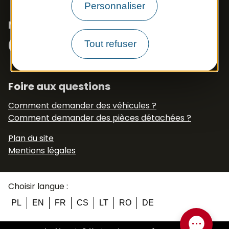
Personnaliser
Nous suivre
Facebook
Instagram
N° Tél WhatsApp
Tout refuser
+33 6 79 50 77 83
Foire aux questions
Comment demander des véhicules ?
Comment demander des pièces détachées ?
Plan du site
Mentions légales
Choisir langue :
PL
EN
FR
CS
LT
RO
DE