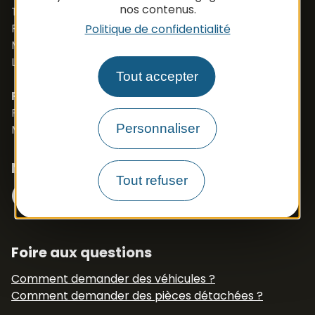
nos contenus.
Tél. +33 (0)5 65 48 37 97
Port. +33 (0)6 79 50 77 83
Politique de confidentialité
Mail :
vehicule@apbfrance.com
Langues parlées : Français, Anglais, Polonais
Tout accepter
PROSZE O KONTAKT- J.POLSKI
Port. 0033 673 191 445
Personnaliser
Mail :
export.apb1@apbfrance.com
Nous suivre
Facebook
Instagram
Tout refuser
N° Tél WhatsApp
+33 6 79 50 77 83
Foire aux questions
Comment demander des véhicules ?
Comment demander des pièces détachées ?