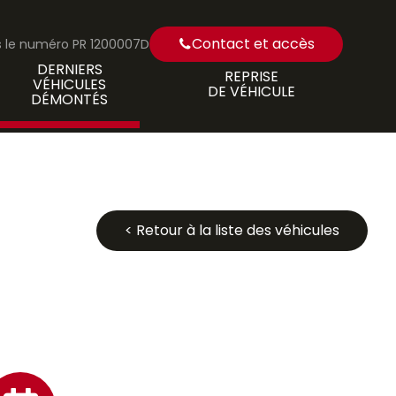
Contact et accès
us le numéro PR 1200007D
DERNIERS
REPRISE
VÉHICULES
DE VÉHICULE
DÉMONTÉS
< Retour à la liste des véhicules