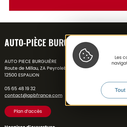
AUTO-PIÈCE BURGUIÈRE
Les c
AUTO PIECE BURGUIÈRE
naviga
Route de Millau, ZA Peyrolebade
12500 ESPALION
05 65 48 19 32
Tout 
contact@apbfrance.com
Plan d’accès