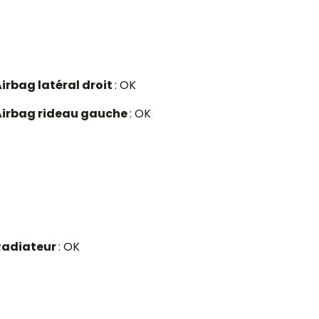
irbag latéral droit
: OK
Airbag rideau gauche
: OK
Radiateur
: OK