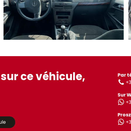
sur ce véhicule,
Par t
+3
Sur 
+3
Prosz
ule
+3