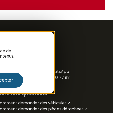
nce de
ntenus.
ous suivre
acebook
Instagram
N° Tél WhatsApp
+33 6 79 50 77 83
cepter
oire aux questions
omment demander des véhicules ?
omment demander des pièces détachées ?