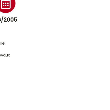
6/2005
lle
evaux