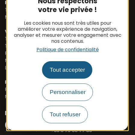
Nous respectons
Pièces détachées
votre vie privée !
Tél. +33 (0)5 65 48 19 32
Mail :
contact@apbfrance.com
Les cookies nous sont très utiles pour
améliorer votre expérience de navigation,
Véhicules
analyser et mesurer votre engagement avec
Tél. +33 (0)5 65 48 05 75
nos contenus.
Tél. +33 (0)5 65 48 37 97
Politique de confidentialité
Port. +33 (0)6 79 50 77 83
Mail :
vehicule@apbfrance.com
Langues parlées : Français, Anglais, Polonais
Tout accepter
PROSZE O KONTAKT- J.POLSKI
Port. 0033 673 191 445
Personnaliser
Mail :
export.apb1@apbfrance.com
Nous suivre
Tout refuser
Facebook
Instagram
N° Tél WhatsApp
+33 6 79 50 77 83