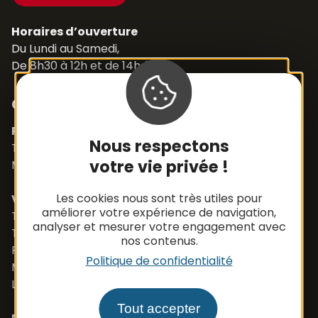
Horaires d’ouverture
Du Lundi au Samedi,
De 8h30 à 12h et de 14h à 18h
Contacts
Pièces détachées
Nous respectons
Tél. +33 (0)5 65 48 19 32
votre vie privée !
Mail :
contact@apbfrance.com
Les cookies nous sont très utiles pour
Véhicules
améliorer votre expérience de navigation,
Tél. +33 (0)5 65 48 05 75
analyser et mesurer votre engagement avec
Tél. +33 (0)5 65 48 37 97
nos contenus.
Port. +33 (0)6 79 50 77 83
Politique de confidentialité
Mail :
vehicule@apbfrance.com
Langues parlées : Français, Anglais, Polonais
Tout accepter