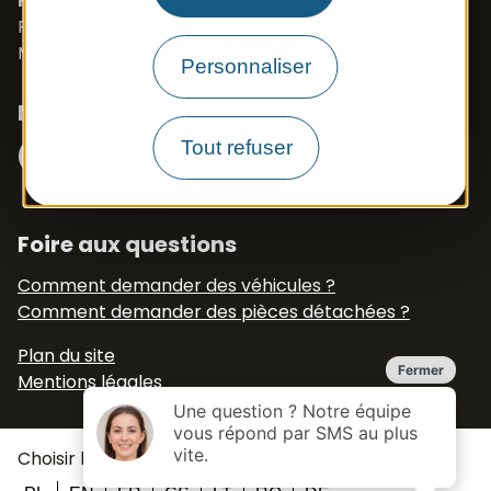
PROSZE O KONTAKT- J.POLSKI
Port. 0033 673 191 445
Mail :
export.apb1@apbfrance.com
Personnaliser
Nous suivre
Facebook
Instagram
Tout refuser
N° Tél WhatsApp
+33 6 79 50 77 83
Foire aux questions
Comment demander des véhicules ?
Comment demander des pièces détachées ?
Plan du site
Mentions légales
Choisir langue :