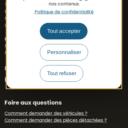
nos contenus.
Tél. +33 (0)5 65 48 37 97
Port. +33 (0)6 79 50 77 83
Politique de confidentialité
Mail :
vehicule@apbfrance.com
Langues parlées : Français, Anglais, Polonais
Tout accepter
PROSZE O KONTAKT- J.POLSKI
Port. 0033 673 191 445
Personnaliser
Mail :
export.apb1@apbfrance.com
Nous suivre
Facebook
Instagram
Tout refuser
N° Tél WhatsApp
+33 6 79 50 77 83
Foire aux questions
Comment demander des véhicules ?
Comment demander des pièces détachées ?