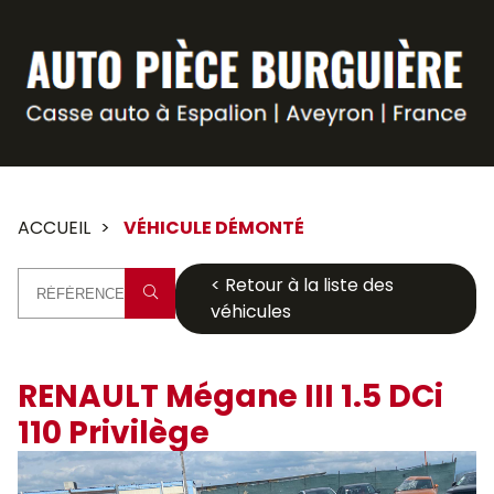
Panneau de gestion des cookies
ACCUEIL
VÉHICULE DÉMONTÉ
< Retour à la liste des
véhicules
RENAULT Mégane III 1.5 DCi
110 Privilège