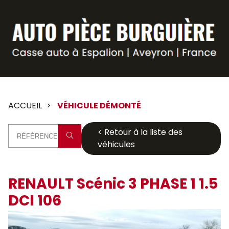
Panneau de gestion des cookies
ACCUEIL
VÉHICULE DÉMONTÉ
< Retour à la liste des
véhicules
RENAULT Scénic 3 PHASE 1 1.5
DCI 106