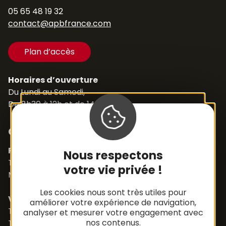
05 65 48 19 32
contact@apbfrance.com
Plan d’accès
Horaires d’ouverture
Du Lundi au Samedi,
De 8h30 à 12h et de 14h à 18h
Contacts
Pièces détachées
Nous respectons
Tél. +33 (0)5 65 48 19 32
votre vie privée !
Mail :
contact@apbfrance.com
Les cookies nous sont très utiles pour
Véhicules
améliorer votre expérience de navigation,
Tél. +33 (0)5 65 48 05 75
analyser et mesurer votre engagement avec
nos contenus.
Tél. +33 (0)5 65 48 37 97