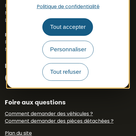
Port. +33 (0)6 79 50 77 83
Politique de confidentialité
Mail :
vehicule@apbfrance.com
Langues parlées : Français, Anglais, Polonais
Tout accepter
PROSZE O KONTAKT- J.POLSKI
Port. 0033 673 191 445
Mail :
export.apb1@apbfrance.com
Personnaliser
Nous suivre
Facebook
Instagram
Tout refuser
N° Tél WhatsApp
+33 6 79 50 77 83
Foire aux questions
Comment demander des véhicules ?
Comment demander des pièces détachées ?
Plan du site