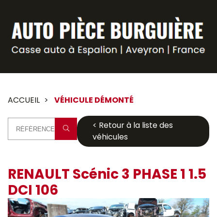
Panneau de gestion des cookies
ACCUEIL
VÉHICULE DÉMONTÉ
< Retour à la liste des
véhicules
RENAULT Scénic 3 PHASE 1 1.5
DCI 106