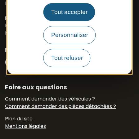
Langues parlées : Français, Anglais, Polonais
Tout accepter
PROSZE O KONTAKT- J.POLSKI
Port. 0033 673 191 445
Mail :
export.apb1@apbfrance.com
Personnaliser
Nous suivre
Facebook
Instagram
Tout refuser
N° Tél WhatsApp
+33 6 79 50 77 83
Foire aux questions
Comment demander des véhicules ?
Comment demander des pièces détachées ?
Plan du site
Mentions légales