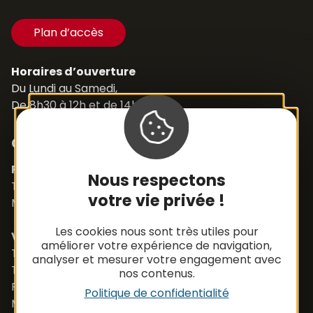
Plan d’accès
Horaires d’ouverture
Du Lundi au Samedi,
De 8h30 à 12h et de 14h à 18h
Contacts
Pièces détachées
Nous respectons
Tél. +33 (0)5 65 48 19 32
votre vie privée !
Mail :
contact@apbfrance.com
Les cookies nous sont très utiles pour
Véhicules
améliorer votre expérience de navigation,
Tél. +33 (0)5 65 48 05 75
analyser et mesurer votre engagement avec
Tél. +33 (0)5 65 48 37 97
nos contenus.
Port. +33 (0)6 79 50 77 83
Politique de confidentialité
Mail :
vehicule@apbfrance.com