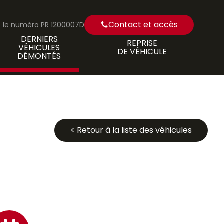
Contact et accès
us le numéro PR 1200007D
DERNIERS
REPRISE
VÉHICULES
DE VÉHICULE
DÉMONTÉS
< Retour à la liste des véhicules