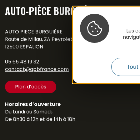
AUTO-PIÈCE BURGUIÈRE
Les c
AUTO PIECE BURGUIÈRE
naviga
Route de Millau, ZA Peyrolebade
12500 ESPALION
05 65 48 19 32
Tout 
contact@apbfrance.com
Plan d’accès
Horaires d’ouverture
Du Lundi au Samedi,
De 8h30 à 12h et de 14h à 18h