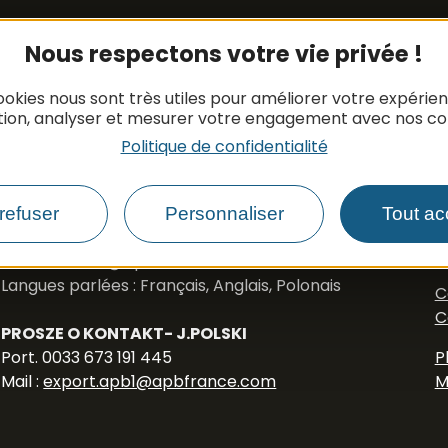
Contacts
Nous respectons votre vie privée !
Pièces détachées
Tél. +33 (0)5 65 48 19 32
ookies nous sont très utiles pour améliorer votre expérie
Mail :
contact@apbfrance.com
tion, analyser et mesurer votre engagement avec nos co
N
Politique de confidentialité
F
Véhicules
Tél. +33 (0)5 65 48 05 75
Tél. +33 (0)5 65 48 37 97
refuser
Personnaliser
Tout ac
Port. +33 (0)6 79 50 77 83
F
Mail :
vehicule@apbfrance.com
Langues parlées : Français, Anglais, Polonais
C
C
PROSZE O KONTAKT- J.POLSKI
Port. 0033 673 191 445
P
Mail :
export.apb1@apbfrance.com
M