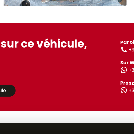
sur ce véhicule,
Par t
+3
Sur 
+3
Prosz
ule
+3