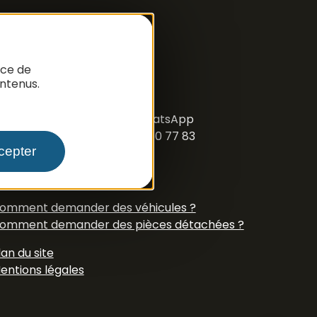
nce de
ntenus.
ous suivre
acebook
Instagram
N° Tél WhatsApp
+33 6 79 50 77 83
cepter
oire aux questions
omment demander des véhicules ?
omment demander des pièces détachées ?
lan du site
entions légales