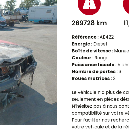
269728 km
1
Référence :
AE422
Energie :
Diesel
Boîte de vitesse :
Manue
Couleur :
Rouge
Puissance fiscale :
5 ch
Nombre de portes :
3
Roues motrices :
2
Le véhicule n’a plus de ca
seulement en pièces dét
N’hésitez pas à nous con
compatibilité sur votre v
Pour faciliter nos recher
votre véhicule et de la r