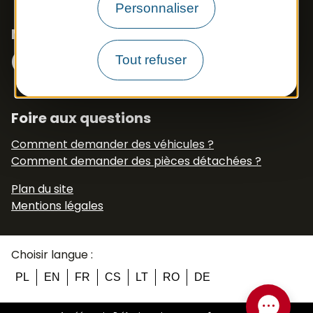
Personnaliser
Nous suivre
Facebook
Instagram
N° Tél WhatsApp
Tout refuser
+33 6 79 50 77 83
Foire aux questions
Comment demander des véhicules ?
Comment demander des pièces détachées ?
Plan du site
Mentions légales
Choisir langue :
PL
EN
FR
CS
LT
RO
DE