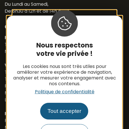
Du Lundi au Samedi,
De 8h30 à 12h et de 14h à 18h
Contacts
Pièces détachées
Nous respectons
Tél. +33 (0)5 65 48 19 32
Mail :
contact@apbfrance.com
votre vie privée !
Véhicules
Les cookies nous sont très utiles pour
Tél. +33 (0)5 65 48 05 75
améliorer votre expérience de navigation,
analyser et mesurer votre engagement avec
Tél. +33 (0)5 65 48 37 97
nos contenus.
Port. +33 (0)6 79 50 77 83
Politique de confidentialité
Mail :
vehicule@apbfrance.com
Langues parlées : Français, Anglais, Polonais
Tout accepter
PROSZE O KONTAKT- J.POLSKI
Port. 0033 673 191 445
Mail :
export.apb1@apbfrance.com