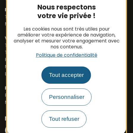
Nous respectons
Pièces détachées
votre vie privée !
Tél. +33 (0)5 65 48 19 32
Mail :
contact@apbfrance.com
Les cookies nous sont très utiles pour
améliorer votre expérience de navigation,
Véhicules
analyser et mesurer votre engagement avec
Tél. +33 (0)5 65 48 05 75
nos contenus.
Tél. +33 (0)5 65 48 37 97
Politique de confidentialité
Port. +33 (0)6 79 50 77 83
Mail :
vehicule@apbfrance.com
Langues parlées : Français, Anglais, Polonais
Tout accepter
PROSZE O KONTAKT- J.POLSKI
Port. 0033 673 191 445
Personnaliser
Mail :
export.apb1@apbfrance.com
Nous suivre
Tout refuser
Facebook
Instagram
N° Tél WhatsApp