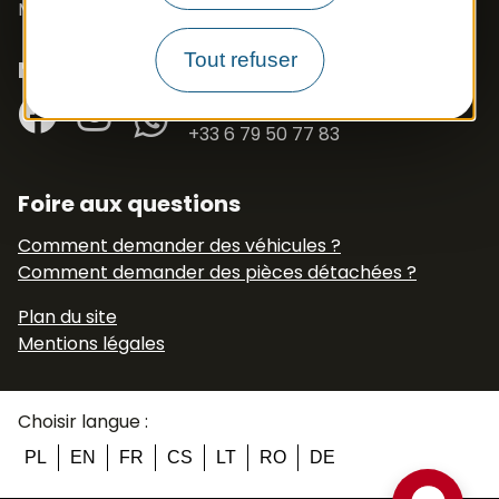
Mail :
export.apb1@apbfrance.com
Tout refuser
Nous suivre
Facebook
Instagram
N° Tél WhatsApp
+33 6 79 50 77 83
Foire aux questions
Comment demander des véhicules ?
Comment demander des pièces détachées ?
Plan du site
Mentions légales
Choisir langue :
PL
EN
FR
CS
LT
RO
DE