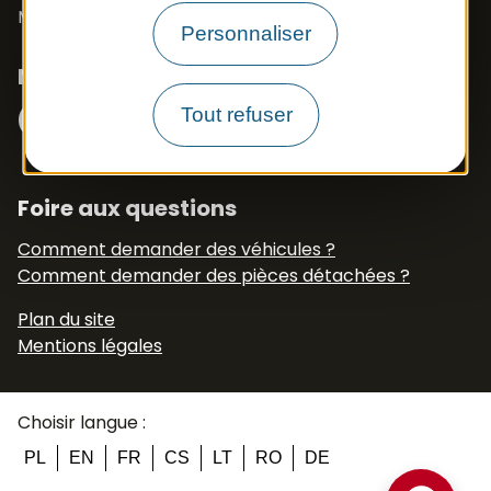
Mail :
export.apb1@apbfrance.com
Personnaliser
Nous suivre
Facebook
Instagram
N° Tél WhatsApp
Tout refuser
+33 6 79 50 77 83
Foire aux questions
Comment demander des véhicules ?
Comment demander des pièces détachées ?
Plan du site
Mentions légales
Choisir langue :
PL
EN
FR
CS
LT
RO
DE