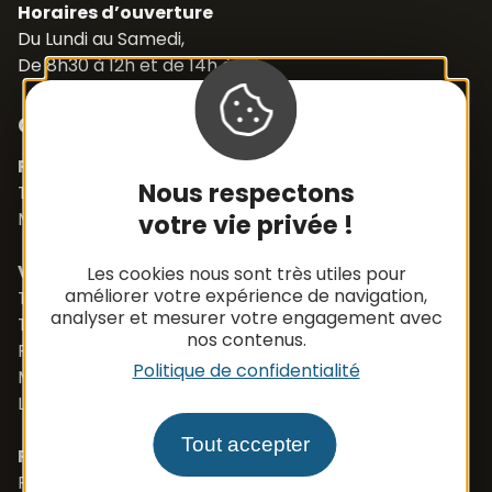
Horaires d’ouverture
Du Lundi au Samedi,
De 8h30 à 12h et de 14h à 18h
Contacts
Pièces détachées
Nous respectons
Tél. +33 (0)5 65 48 19 32
Mail :
contact@apbfrance.com
votre vie privée !
Véhicules
Les cookies nous sont très utiles pour
améliorer votre expérience de navigation,
Tél. +33 (0)5 65 48 05 75
analyser et mesurer votre engagement avec
Tél. +33 (0)5 65 48 37 97
nos contenus.
Port. +33 (0)6 79 50 77 83
Politique de confidentialité
Mail :
vehicule@apbfrance.com
Langues parlées : Français, Anglais, Polonais
Tout accepter
PROSZE O KONTAKT- J.POLSKI
Port. 0033 673 191 445