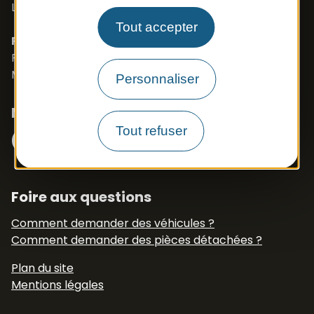
Langues parlées : Français, Anglais, Polonais
Tout accepter
PROSZE O KONTAKT- J.POLSKI
Port. 0033 673 191 445
Mail :
export.apb1@apbfrance.com
Personnaliser
Nous suivre
Facebook
Instagram
Tout refuser
N° Tél WhatsApp
+33 6 79 50 77 83
Foire aux questions
Comment demander des véhicules ?
Comment demander des pièces détachées ?
Plan du site
Mentions légales