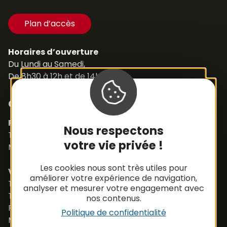
Plan d’accès
Horaires d’ouverture
Du Lundi au Samedi,
De 8h30 à 12h et de 14h à 18h
Contacts
Pièces détachées
Nous respectons
Tél. +33 (0)5 65 48 19 32
votre vie privée !
Mail :
contact@apbfrance.com
Les cookies nous sont très utiles pour
Véhicules
améliorer votre expérience de navigation,
Tél. +33 (0)5 65 48 05 75
analyser et mesurer votre engagement avec
Tél. +33 (0)5 65 48 37 97
nos contenus.
Port. +33 (0)6 79 50 77 83
Politique de confidentialité
Mail :
vehicule@apbfrance.com