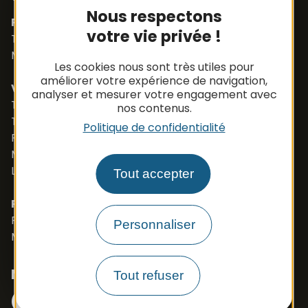
Nous respectons
Pièces détachées
votre vie privée !
Tél. +33 (0)5 65 48 19 32
Mail :
contact@apbfrance.com
Les cookies nous sont très utiles pour
améliorer votre expérience de navigation,
Véhicules
analyser et mesurer votre engagement avec
Tél. +33 (0)5 65 48 05 75
nos contenus.
Tél. +33 (0)5 65 48 37 97
Politique de confidentialité
Port. +33 (0)6 79 50 77 83
Mail :
vehicule@apbfrance.com
Langues parlées : Français, Anglais, Polonais
Tout accepter
PROSZE O KONTAKT- J.POLSKI
Port. 0033 673 191 445
Personnaliser
Mail :
export.apb1@apbfrance.com
Nous suivre
Tout refuser
Facebook
Instagram
N° Tél WhatsApp