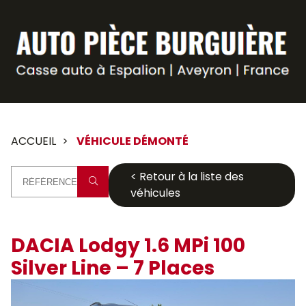
Panneau de gestion des cookies
ACCUEIL
VÉHICULE DÉMONTÉ
< Retour à la liste des
véhicules
DACIA Lodgy 1.6 MPi 100
Silver Line – 7 Places